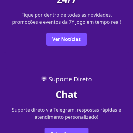
Fique por dentro de todas as novidades,
promoções e eventos da 7Y Jogo em tempo real!
Ver Notícias
💬 Suporte Direto
Chat
Suporte direto via Telegram, respostas rápidas e
atendimento personalizado!