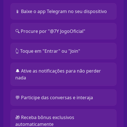
📱 Baixe o app Telegram no seu dispositivo
🔍 Procure por "@7Y JogoOficial"
👆 Toque em "Entrar" ou "Join"
🔔 Ative as notificações para não perder
nada
💬 Participe das conversas e interaja
🎁 Receba bônus exclusivos
automaticamente