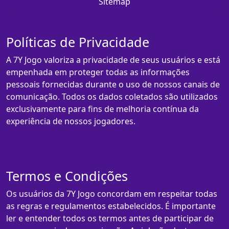
Sitemap
Políticas de Privacidade
A 7Y Jogo valoriza a privacidade de seus usuários e está
empenhada em proteger todas as informações
pessoais fornecidas durante o uso de nossos canais de
comunicação. Todos os dados coletados são utilizados
exclusivamente para fins de melhoria contínua da
experiência de nossos jogadores.
Termos e Condições
Os usuários da 7Y Jogo concordam em respeitar todas
as regras e regulamentos estabelecidos. É importante
ler e entender todos os termos antes de participar de