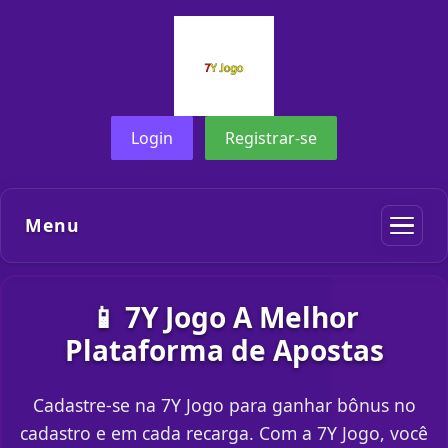
Login
Registrar-se
Menu
📱 7Y Jogo A Melhor
Plataforma de Apostas
Cadastre-se na 7Y Jogo para ganhar bônus no
cadastro e em cada recarga. Com a 7Y Jogo, você