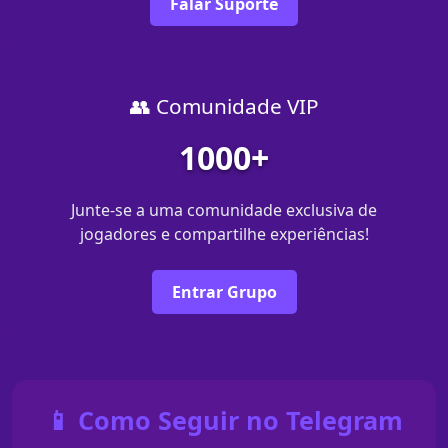
Falar Suporte
👥 Comunidade VIP
1000+
Junte-se a uma comunidade exclusiva de
jogadores e compartilhe experiências!
Entrar Grupo
📱 Como Seguir no Telegram