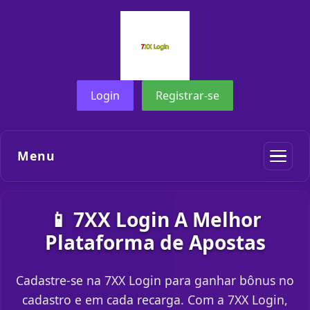
Login
Registrar-se
Menu
📱 7XX Login A Melhor
Plataforma de Apostas
Cadastre-se na 7XX Login para ganhar bônus no
cadastro e em cada recarga. Com a 7XX Login,