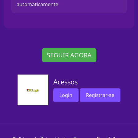
automaticamente
SEGUIR AGORA
Acessos
Login
Registrar-se