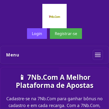
Login
Registrar-se
Menu
📱 7Nb.Com A Melhor
Plataforma de Apostas
Cadastre-se na 7Nb.Com para ganhar bônus no
cadastro e em cada recarga. Com a 7Nb.Com,