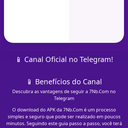
📱 Canal Oficial no Telegram!
📱 Benefícios do Canal
Descubra as vantagens de seguir a 7Nb.Com no
Telegram
O download do APK da 7Nb.Com é um processo
simples e seguro que pode ser realizado em poucos
minutos. Seguindo este guia passo a passo, você terá