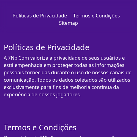
Políticas de Privacidade
Termos e Condições
Sitemap
Políticas de Privacidade
A 7Nb.Com valoriza a privacidade de seus usuários e
está empenhada em proteger todas as informações
pessoais fornecidas durante o uso de nossos canais de
comunicação. Todos os dados coletados são utilizados
exclusivamente para fins de melhoria contínua da
experiência de nossos jogadores.
Termos e Condições