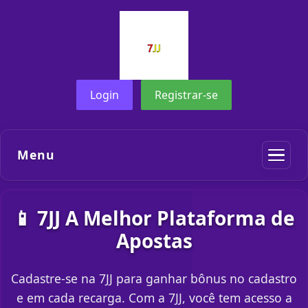
Login
Registrar-se
Menu
📱 7JJ A Melhor Plataforma de
Apostas
Cadastre-se na 7JJ para ganhar bônus no cadastro
e em cada recarga. Com a 7JJ, você tem acesso a