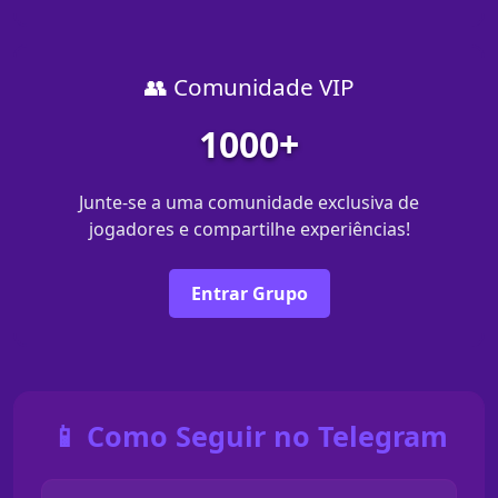
👥 Comunidade VIP
1000+
Junte-se a uma comunidade exclusiva de
jogadores e compartilhe experiências!
Entrar Grupo
📱 Como Seguir no Telegram