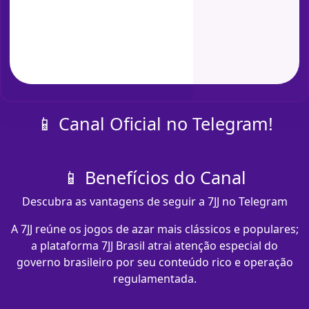
📱 Canal Oficial no Telegram!
📱 Benefícios do Canal
Descubra as vantagens de seguir a 7JJ no Telegram
A 7JJ reúne os jogos de azar mais clássicos e populares;
a plataforma 7JJ Brasil atrai atenção especial do
governo brasileiro por seu conteúdo rico e operação
regulamentada.