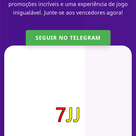
promoções incríveis e uma experiência de jogo
inigualável. Junte-se aos vencedores agora!
SEGUIR NO TELEGRAM