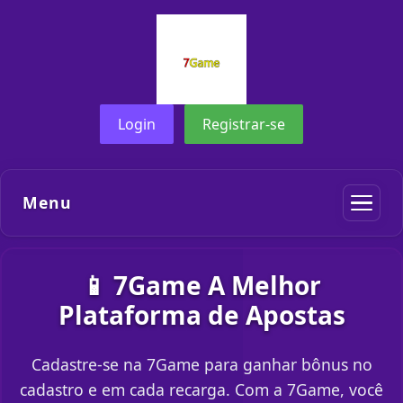
Login
Registrar-se
Menu
📱 7Game A Melhor
Plataforma de Apostas
Cadastre-se na 7Game para ganhar bônus no
cadastro e em cada recarga. Com a 7Game, você