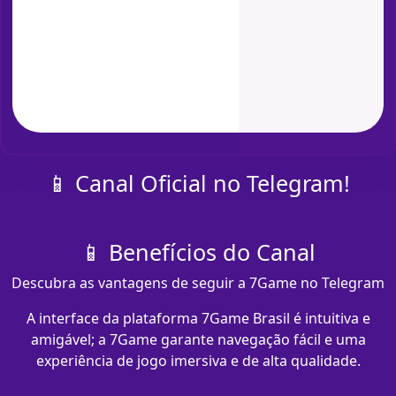
📱 Canal Oficial no Telegram!
📱 Benefícios do Canal
Descubra as vantagens de seguir a 7Game no Telegram
A interface da plataforma 7Game Brasil é intuitiva e
amigável; a 7Game garante navegação fácil e uma
experiência de jogo imersiva e de alta qualidade.