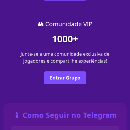
👥 Comunidade VIP
1000+
Junte-se a uma comunidade exclusiva de
jogadores e compartilhe experiências!
Entrar Grupo
📱 Como Seguir no Telegram