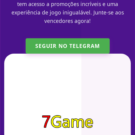
tem acesso a promoções incríveis e uma
experiência de jogo inigualável. Junte-se aos
vencedores agora!
SEGUIR NO TELEGRAM