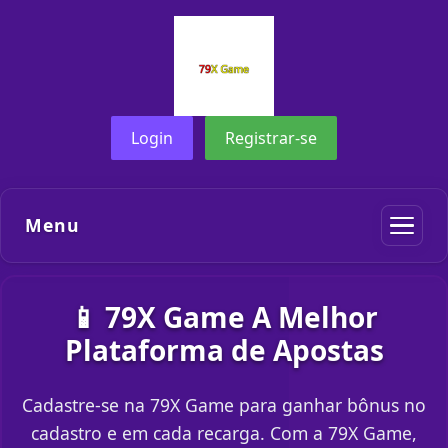
Login
Registrar-se
Menu
📱 79X Game A Melhor
Plataforma de Apostas
Cadastre-se na 79X Game para ganhar bônus no
cadastro e em cada recarga. Com a 79X Game,