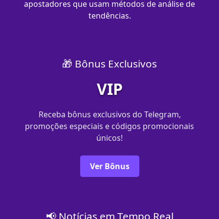
apostadores que usam métodos de análise de
tendências.
🎁 Bônus Exclusivos
VIP
Receba bônus exclusivos do Telegram,
promoções especiais e códigos promocionais
únicos!
Ver Bônus
📢 Notícias em Tempo Real