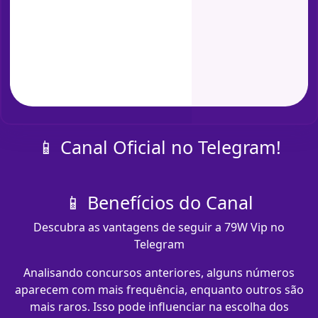
📱 Canal Oficial no Telegram!
📱 Benefícios do Canal
Descubra as vantagens de seguir a 79W Vip no
Telegram
Analisando concursos anteriores, alguns números
aparecem com mais frequência, enquanto outros são
mais raros. Isso pode influenciar na escolha dos