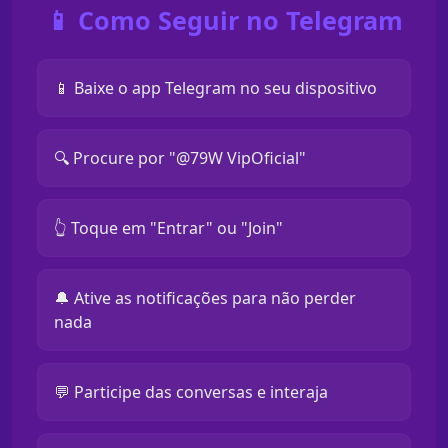
📱 Como Seguir no Telegram
📱 Baixe o app Telegram no seu dispositivo
🔍 Procure por "@79W VipOficial"
👆 Toque em "Entrar" ou "Join"
🔔 Ative as notificações para não perder
nada
💬 Participe das conversas e interaja