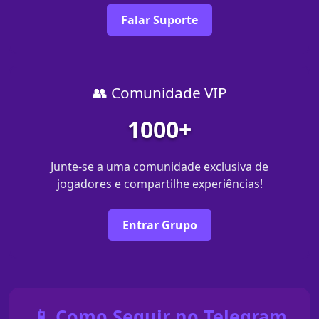
Falar Suporte
👥 Comunidade VIP
1000+
Junte-se a uma comunidade exclusiva de
jogadores e compartilhe experiências!
Entrar Grupo
📱 Como Seguir no Telegram