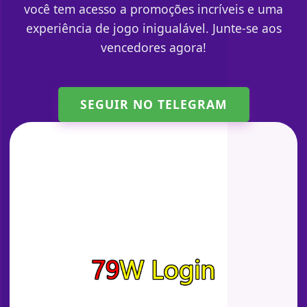
você tem acesso a promoções incríveis e uma
experiência de jogo inigualável. Junte-se aos
vencedores agora!
SEGUIR NO TELEGRAM