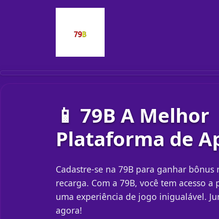
📱 79B A Melhor
Plataforma de A
Cadastre-se na 79B para ganhar bônus 
recarga. Com a 79B, você tem acesso a 
uma experiência de jogo inigualável. J
agora!