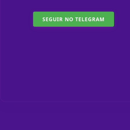
SEGUIR NO TELEGRAM