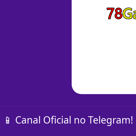
📱 Canal Oficial no Telegram!