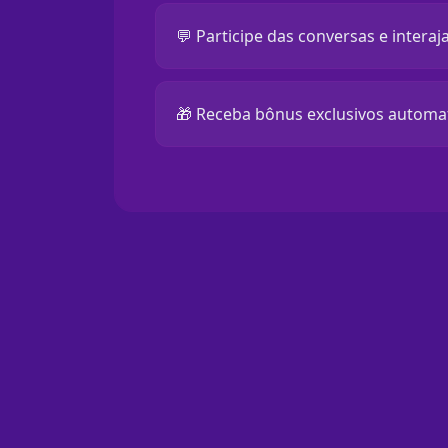
💬 Participe das conversas e interaj
🎁 Receba bônus exclusivos autom