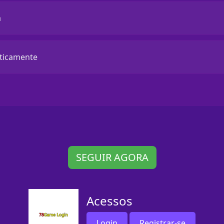
a
aticamente
SEGUIR AGORA
Acessos
Login
Registrar-se