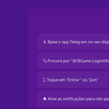
📱 Baixe o app Telegram no seu disp
🔍 Procure por "@78Game LoginOfic
👆 Toque em "Entrar" ou "Join"
🔔 Ative as notificações para não p