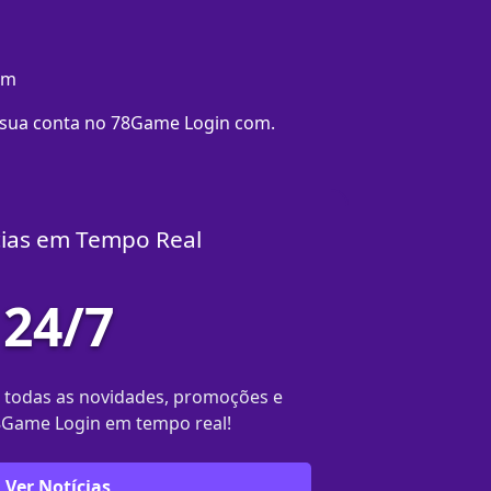
am
 sua conta no 78Game Login com​.
cias em Tempo Real
24/7
e todas as novidades, promoções e
8Game Login em tempo real!
Ver Notícias