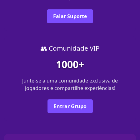
Falar Suporte
👥 Comunidade VIP
1000+
Junte-se a uma comunidade exclusiva de
jogadores e compartilhe experiências!
Entrar Grupo