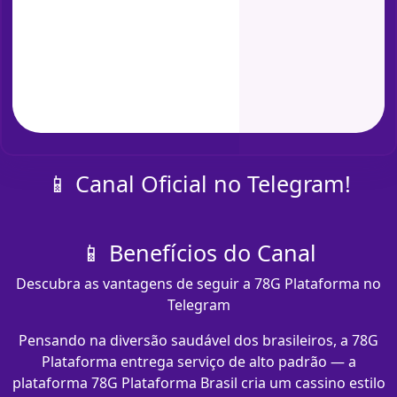
📱 Canal Oficial no Telegram!
📱 Benefícios do Canal
Descubra as vantagens de seguir a 78G Plataforma no
Telegram
Pensando na diversão saudável dos brasileiros, a 78G
Plataforma entrega serviço de alto padrão — a
plataforma 78G Plataforma Brasil cria um cassino estilo