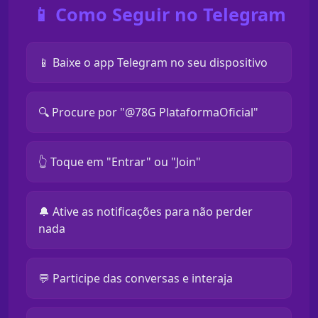
📱 Como Seguir no Telegram
📱 Baixe o app Telegram no seu dispositivo
🔍 Procure por "@78G PlataformaOficial"
👆 Toque em "Entrar" ou "Join"
🔔 Ative as notificações para não perder
nada
💬 Participe das conversas e interaja