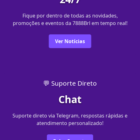
Fique por dentro de todas as novidades,
promoções e eventos da 7888Brl em tempo real!
Ver Notícias
💬 Suporte Direto
Chat
Suporte direto via Telegram, respostas rápidas e
atendimento personalizado!