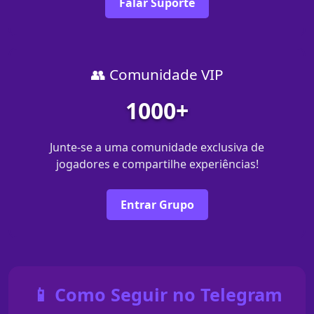
Falar Suporte
👥 Comunidade VIP
1000+
Junte-se a uma comunidade exclusiva de
jogadores e compartilhe experiências!
Entrar Grupo
📱 Como Seguir no Telegram