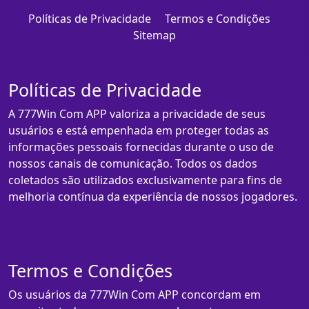
Políticas de Privacidade
Termos e Condições
Sitemap
Políticas de Privacidade
A 777Win Com APP valoriza a privacidade de seus
usuários e está empenhada em proteger todas as
informações pessoais fornecidas durante o uso de
nossos canais de comunicação. Todos os dados
coletados são utilizados exclusivamente para fins de
melhoria contínua da experiência de nossos jogadores.
Termos e Condições
Os usuários da 777Win Com APP concordam em