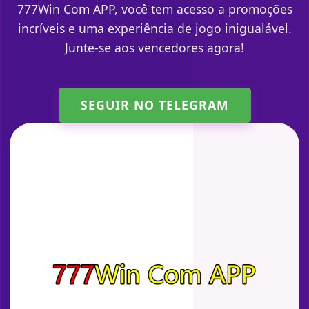
777Win Com APP, você tem acesso a promoções
incríveis e uma experiência de jogo inigualável.
Junte-se aos vencedores agora!
SEGUIR NO TELEGRAM