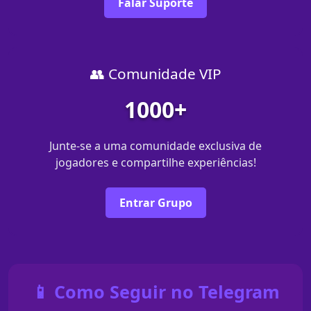
Falar Suporte
👥 Comunidade VIP
1000+
Junte-se a uma comunidade exclusiva de
jogadores e compartilhe experiências!
Entrar Grupo
📱 Como Seguir no Telegram