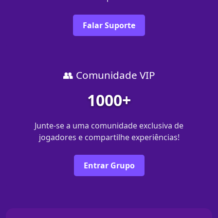
Falar Suporte
👥 Comunidade VIP
1000+
Junte-se a uma comunidade exclusiva de
jogadores e compartilhe experiências!
Entrar Grupo