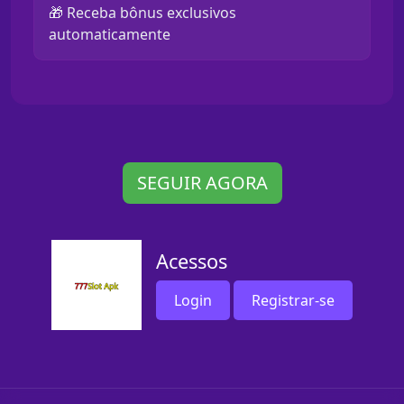
🎁 Receba bônus exclusivos
automaticamente
SEGUIR AGORA
Acessos
Login
Registrar-se