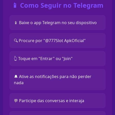
📱 Como Seguir no Telegram
📱 Baixe o app Telegram no seu dispositivo
🔍 Procure por "@777Slot ApkOficial"
👆 Toque em "Entrar" ou "Join"
🔔 Ative as notificações para não perder
nada
💬 Participe das conversas e interaja