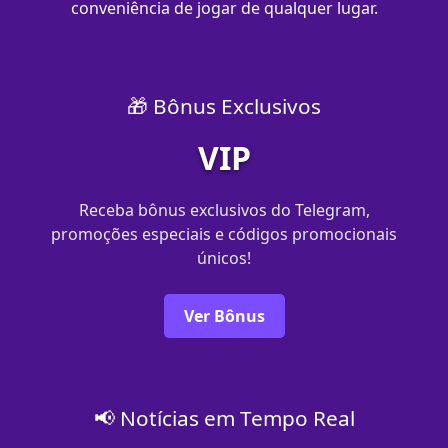
conveniência de jogar de qualquer lugar.
🎁 Bônus Exclusivos
VIP
Receba bônus exclusivos do Telegram,
promoções especiais e códigos promocionais
únicos!
Ver Bônus
📢 Notícias em Tempo Real