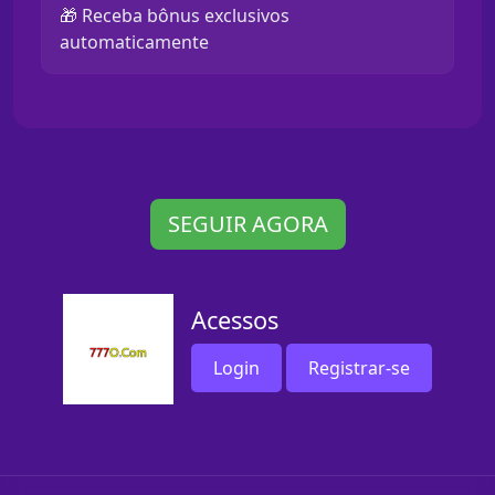
🎁 Receba bônus exclusivos
automaticamente
SEGUIR AGORA
Acessos
Login
Registrar-se