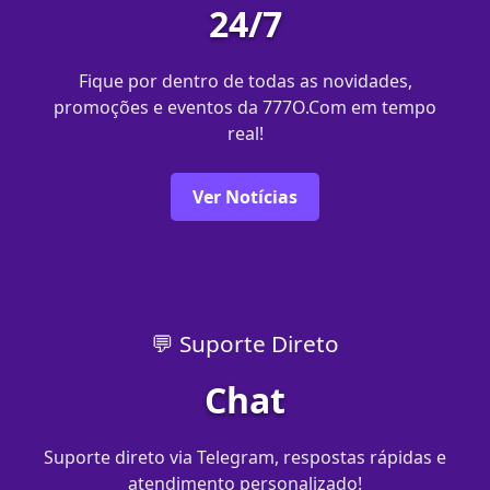
24/7
Fique por dentro de todas as novidades,
promoções e eventos da 777O.Com em tempo
real!
Ver Notícias
💬 Suporte Direto
Chat
Suporte direto via Telegram, respostas rápidas e
atendimento personalizado!