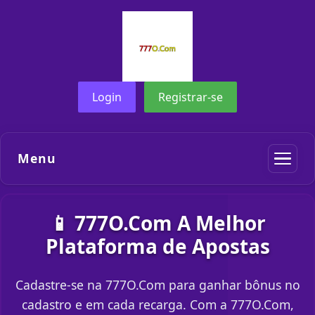
Login
Registrar-se
Menu
📱 777O.Com A Melhor
Plataforma de Apostas
Cadastre-se na 777O.Com para ganhar bônus no
cadastro e em cada recarga. Com a 777O.Com,