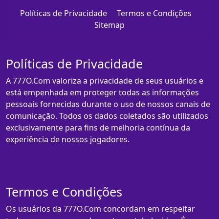
Políticas de Privacidade
Termos e Condições
Sitemap
Políticas de Privacidade
A 777O.Com valoriza a privacidade de seus usuários e
está empenhada em proteger todas as informações
pessoais fornecidas durante o uso de nossos canais de
comunicação. Todos os dados coletados são utilizados
exclusivamente para fins de melhoria contínua da
experiência de nossos jogadores.
Termos e Condições
Os usuários da 777O.Com concordam em respeitar