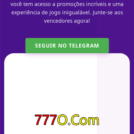
você tem acesso a promoções incríveis e uma
experiência de jogo inigualável. Junte-se aos
vencedores agora!
SEGUIR NO TELEGRAM