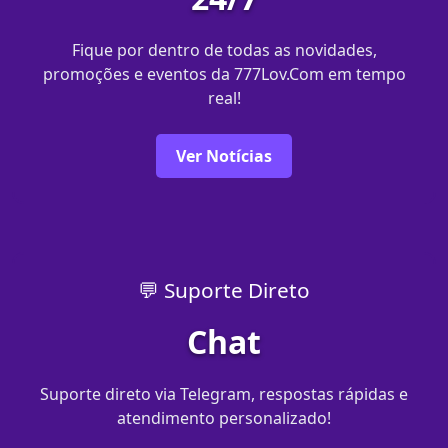
Fique por dentro de todas as novidades,
promoções e eventos da 777Lov.Com em tempo
real!
Ver Notícias
💬 Suporte Direto
Chat
Suporte direto via Telegram, respostas rápidas e
atendimento personalizado!