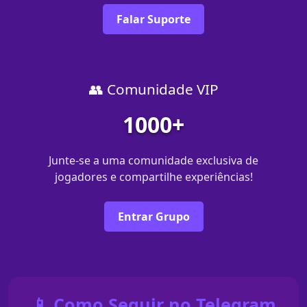
Falar Suporte
👥 Comunidade VIP
1000+
Junte-se a uma comunidade exclusiva de
jogadores e compartilhe experiências!
Entrar Grupo
📱 Como Seguir no Telegram