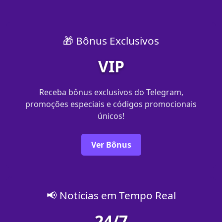
🎁 Bônus Exclusivos
VIP
Receba bônus exclusivos do Telegram,
promoções especiais e códigos promocionais
únicos!
Ver Bônus
📢 Notícias em Tempo Real
24/7