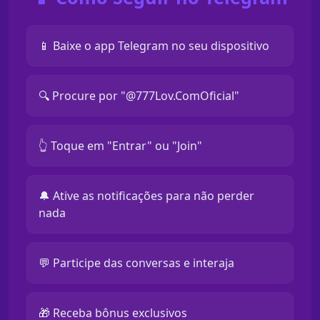
📱 Baixe o app Telegram no seu dispositivo
🔍 Procure por "@777Lov.ComOficial"
👆 Toque em "Entrar" ou "Join"
🔔 Ative as notificações para não perder
nada
💬 Participe das conversas e interaja
🎁 Receba bônus exclusivos