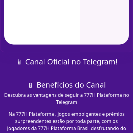
📱 Canal Oficial no Telegram!
📱 Benefícios do Canal
Descubra as vantagens de seguir a 777H Plataforma no
Telegram
Na 777H Plataforma , jogos empolgantes e prêmios
surpreendentes estão por toda parte, com os
jogadores da 777H Plataforma Brasil desfrutando do