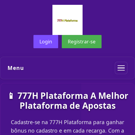
Login
Registrar-se
Menu
📱 777H Plataforma A Melhor
Plataforma de Apostas
Cadastre-se na 777H Plataforma para ganhar
bônus no cadastro e em cada recarga. Com a