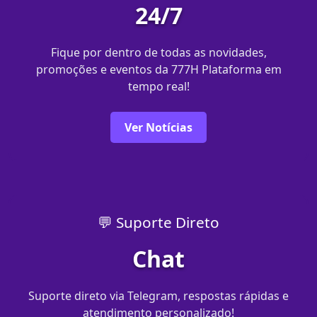
24/7
Fique por dentro de todas as novidades,
promoções e eventos da 777H Plataforma em
tempo real!
Ver Notícias
💬 Suporte Direto
Chat
Suporte direto via Telegram, respostas rápidas e
atendimento personalizado!