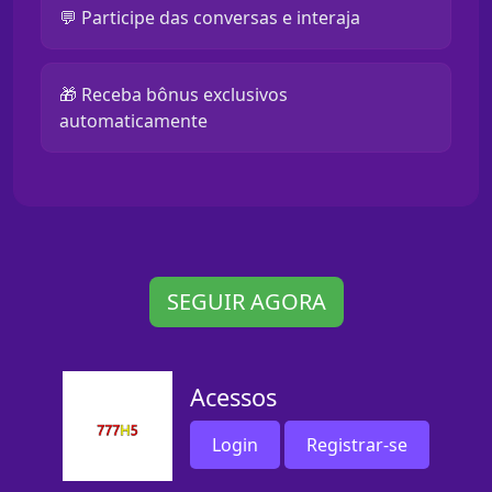
💬 Participe das conversas e interaja
🎁 Receba bônus exclusivos
automaticamente
SEGUIR AGORA
Acessos
Login
Registrar-se