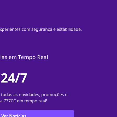
xperientes com segurança e estabilidade.
cias em Tempo Real
24/7
e todas as novidades, promoções e
a 777CC em tempo real!
Ver Notícias