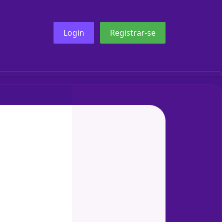
Login
Registrar-se