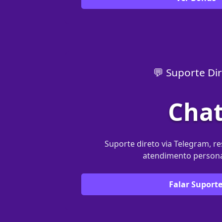
💬 Suporte Di
Cha
Suporte direto via Telegram, r
atendimento persona
Falar Suport