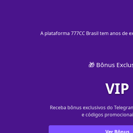
A plataforma 777CC Brasil tem anos de e
🎁 Bônus Exclu
VIP
Receba bônus exclusivos do Telegra
e códigos promocionai
Ver Bônus