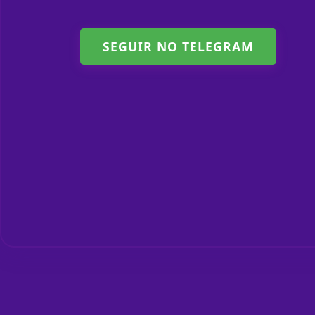
SEGUIR NO TELEGRAM