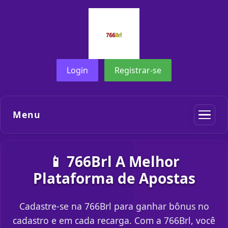
Login
Registrar-se
Menu
📱 766Brl A Melhor
Plataforma de Apostas
Cadastre-se na 766Brl para ganhar bônus no
cadastro e em cada recarga. Com a 766Brl, você