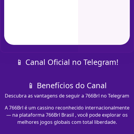
📱 Canal Oficial no Telegram!
📱 Benefícios do Canal
Descubra as vantagens de seguir a 766Brl no Telegram
A 766Brl é um cassino reconhecido internacionalmente
— na plataforma 766Brl Brasil , você pode explorar os
melhores jogos globais com total liberdade.