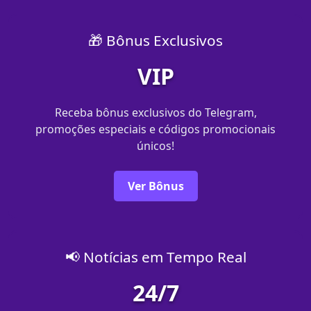
🎁 Bônus Exclusivos
VIP
Receba bônus exclusivos do Telegram,
promoções especiais e códigos promocionais
únicos!
Ver Bônus
📢 Notícias em Tempo Real
24/7