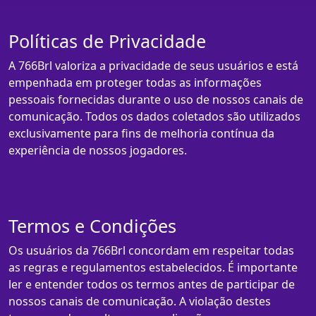
Políticas de Privacidade
A 766Brl valoriza a privacidade de seus usuários e está
empenhada em proteger todas as informações
pessoais fornecidas durante o uso de nossos canais de
comunicação. Todos os dados coletados são utilizados
exclusivamente para fins de melhoria contínua da
experiência de nossos jogadores.
Termos e Condições
Os usuários da 766Brl concordam em respeitar todas
as regras e regulamentos estabelecidos. É importante
ler e entender todos os termos antes de participar de
nossos canais de comunicação. A violação destes