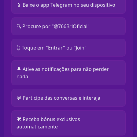
📱 Baixe o app Telegram no seu dispositivo
🔍 Procure por "@766BrlOficial"
👆 Toque em "Entrar" ou "Join"
🔔 Ative as notificações para não perder
nada
💬 Participe das conversas e interaja
🎁 Receba bônus exclusivos
automaticamente