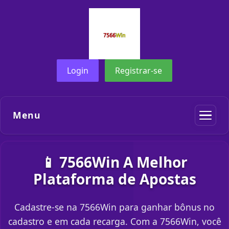
Login
Registrar-se
Menu
📱 7566Win A Melhor
Plataforma de Apostas
Cadastre-se na 7566Win para ganhar bônus no
cadastro e em cada recarga. Com a 7566Win, você