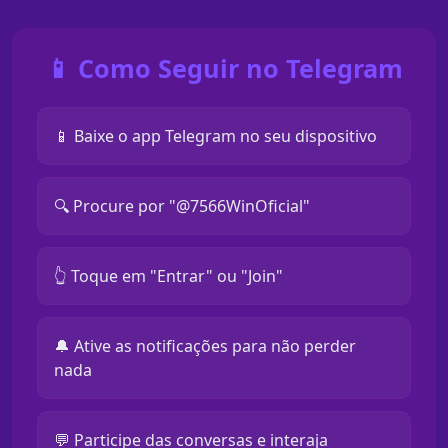
📱 Como Seguir no Telegram
📱 Baixe o app Telegram no seu dispositivo
🔍 Procure por "@7566WinOficial"
👆 Toque em "Entrar" ou "Join"
🔔 Ative as notificações para não perder
nada
💬 Participe das conversas e interaja