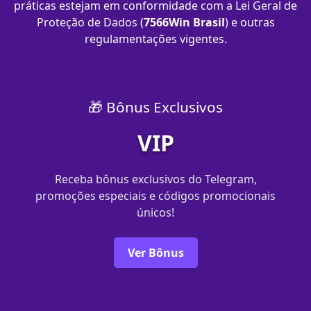
práticas estejam em conformidade com a Lei Geral de
Proteção de Dados (
7566Win Brasil
) e outras
regulamentações vigentes.
🎁 Bônus Exclusivos
VIP
Receba bônus exclusivos do Telegram,
promoções especiais e códigos promocionais
únicos!
Ver Bônus