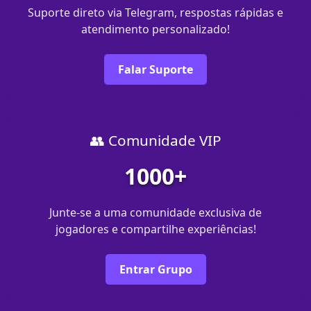
Suporte direto via Telegram, respostas rápidas e
atendimento personalizado!
Falar Suporte
👥 Comunidade VIP
1000+
Junte-se a uma comunidade exclusiva de
jogadores e compartilhe experiências!
Entrar Grupo