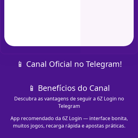
📱 Canal Oficial no Telegram!
📱 Benefícios do Canal
Descubra as vantagens de seguir a 6Z Login no
Telegram
App recomendado da 6Z Login — interface bonita,
muitos jogos, recarga rápida e apostas práticas.