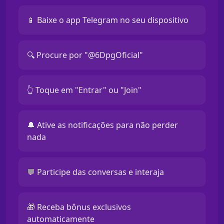
📱 Baixe o app Telegram no seu dispositivo
🔍 Procure por "@6DpgOficial"
👆 Toque em "Entrar" ou "Join"
🔔 Ative as notificações para não perder
nada
💬 Participe das conversas e interaja
🎁 Receba bônus exclusivos
automaticamente