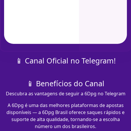
📱 Canal Oficial no Telegram!
📱 Benefícios do Canal
Descubra as vantagens de seguir a 6Dpg no Telegram
A 6Dpg é uma das melhores plataformas de apostas
disponíveis — a 6Dpg Brasil oferece saques rápidos e
suporte de alta qualidade, tornando-se a escolha
número um dos brasileiros.