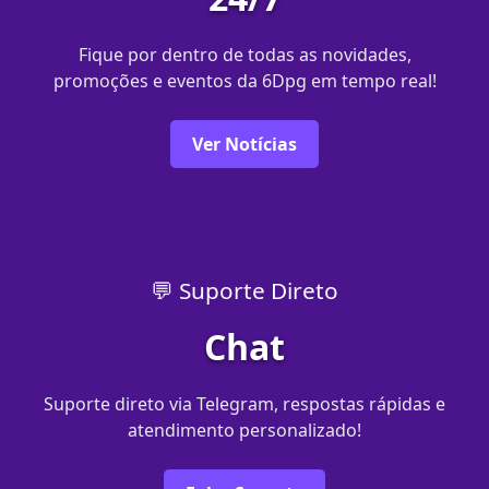
Fique por dentro de todas as novidades,
promoções e eventos da 6Dpg em tempo real!
Ver Notícias
💬 Suporte Direto
Chat
Suporte direto via Telegram, respostas rápidas e
atendimento personalizado!