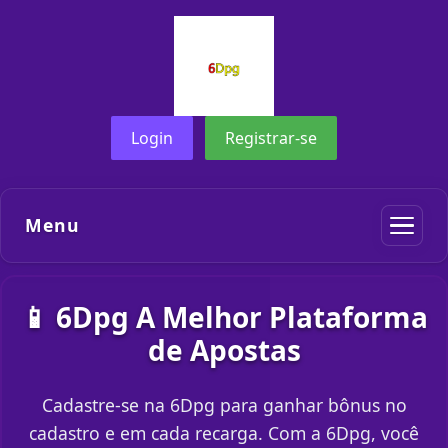
Login
Registrar-se
Menu
📱 6Dpg A Melhor Plataforma
de Apostas
Cadastre-se na 6Dpg para ganhar bônus no
cadastro e em cada recarga. Com a 6Dpg, você