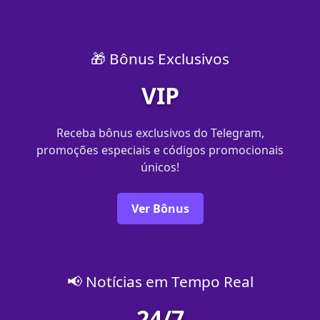
🎁 Bônus Exclusivos
VIP
Receba bônus exclusivos do Telegram,
promoções especiais e códigos promocionais
únicos!
Ver Bônus
📢 Notícias em Tempo Real
24/7