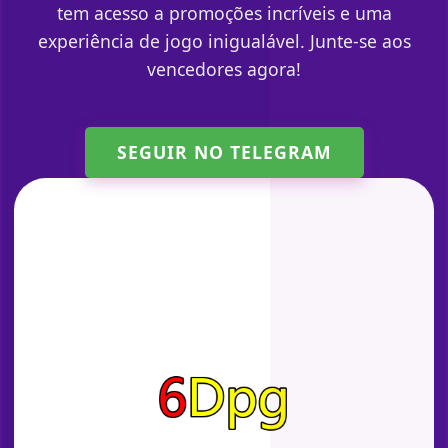
tem acesso a promoções incríveis e uma
experiência de jogo inigualável. Junte-se aos
vencedores agora!
SEGUIR NO TELEGRAM