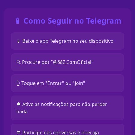
📱 Como Seguir no Telegram
📱 Baixe o app Telegram no seu dispositivo
🔍 Procure por "@68Z.ComOficial"
👆 Toque em "Entrar" ou "Join"
🔔 Ative as notificações para não perder
nada
💬 Participe das conversas e interaja