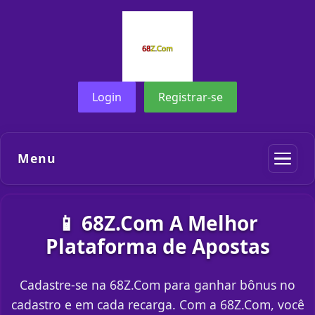
Login
Registrar-se
Menu
📱 68Z.Com A Melhor
Plataforma de Apostas
Cadastre-se na 68Z.Com para ganhar bônus no
cadastro e em cada recarga. Com a 68Z.Com, você