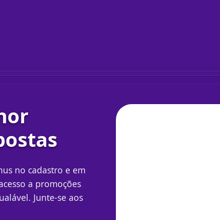
hor
postas
nus no cadastro e em
 acesso a promoções
ualável. Junte-se aos