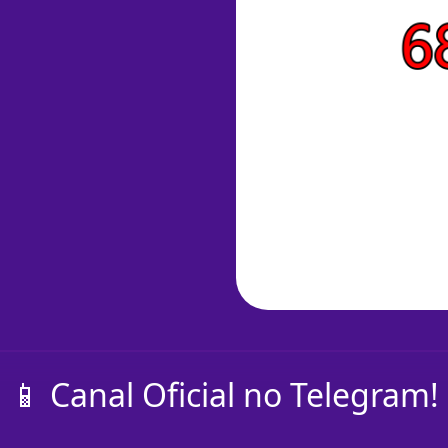
📱 Canal Oficial no Telegram!