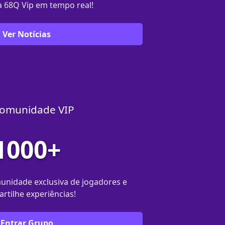
a 68Q Vip em tempo real!
Ver Notícias
Comunidade VIP
1000+
unidade exclusiva de jogadores e
rtilhe experiências!
Entrar Grupo