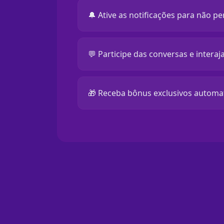
🔔 Ative as notificações para não p
💬 Participe das conversas e interaj
🎁 Receba bônus exclusivos autom