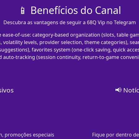
📱 Benefícios do Canal
Descubra as vantagens de seguir a 68Q Vip no Telegram
 e ease-of-use: category-based organization (slots, table gam
 volatility levels, provider selection, theme categories), s
gestions), favorites system (one-click saving, quick access
d auto-tracking (session continuity, return-to-game conveni
sivos
📢 Notí
m, promoções especiais
Fique por dentro d