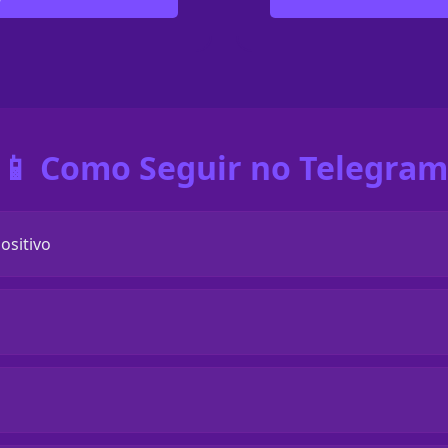
📱 Como Seguir no Telegram
ositivo