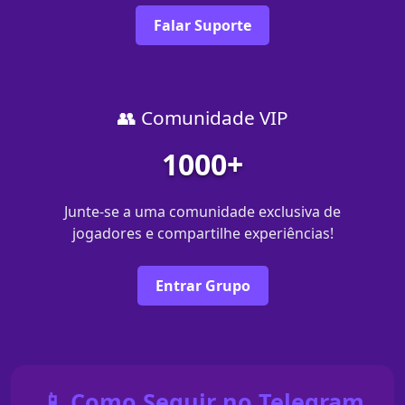
Falar Suporte
👥 Comunidade VIP
1000+
Junte-se a uma comunidade exclusiva de
jogadores e compartilhe experiências!
Entrar Grupo
📱 Como Seguir no Telegram