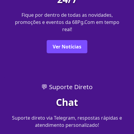
Fique por dentro de todas as novidades,
promoções e eventos da 68Pg.Com em tempo
real!
Ver Notícias
💬 Suporte Direto
Chat
Suporte direto via Telegram, respostas rápidas e
atendimento personalizado!