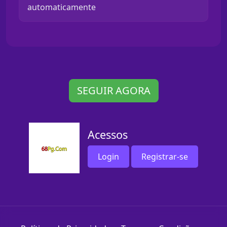
automaticamente
SEGUIR AGORA
Acessos
Login
Registrar-se