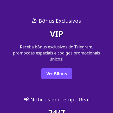
🎁 Bônus Exclusivos
VIP
Receba bônus exclusivos do Telegram,
promoções especiais e códigos promocionais
únicos!
Ver Bônus
📢 Notícias em Tempo Real
24/7