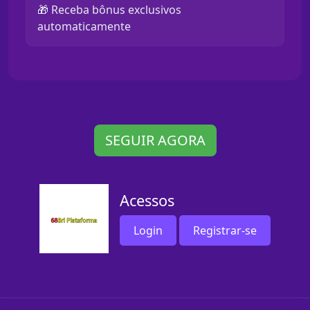
🎁 Receba bônus exclusivos
automaticamente
SEGUIR AGORA
Acessos
Login
Registrar-se