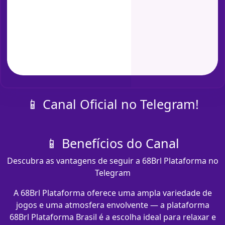
📱 Canal Oficial no Telegram!
📱 Benefícios do Canal
Descubra as vantagens de seguir a 68Brl Plataforma no
Telegram
A 68Brl Plataforma oferece uma ampla variedade de
jogos e uma atmosfera envolvente — a plataforma
68Brl Plataforma Brasil é a escolha ideal para relaxar e