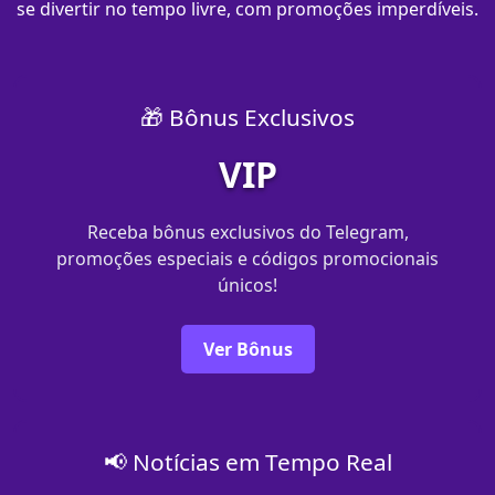
se divertir no tempo livre, com promoções imperdíveis.
🎁 Bônus Exclusivos
VIP
Receba bônus exclusivos do Telegram,
promoções especiais e códigos promocionais
únicos!
Ver Bônus
📢 Notícias em Tempo Real