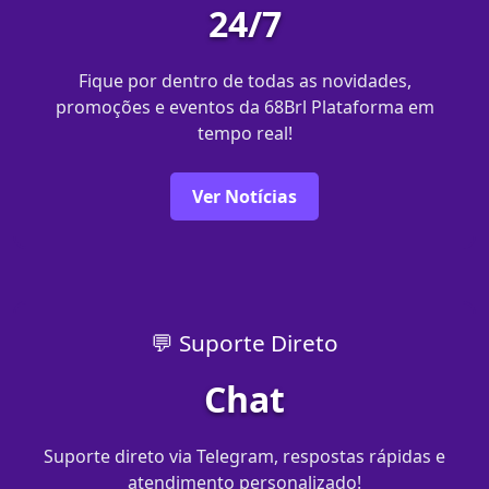
24/7
Fique por dentro de todas as novidades,
promoções e eventos da 68Brl Plataforma em
tempo real!
Ver Notícias
💬 Suporte Direto
Chat
Suporte direto via Telegram, respostas rápidas e
atendimento personalizado!