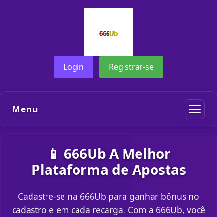
Login
Registrar-se
Menu
📱 666Ub A Melhor
Plataforma de Apostas
Cadastre-se na 666Ub para ganhar bônus no
cadastro e em cada recarga. Com a 666Ub, você