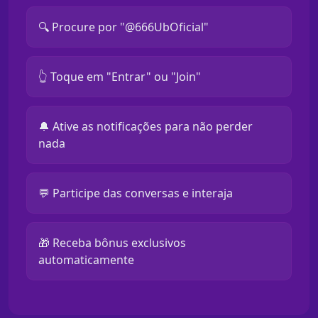
🔍 Procure por "@666UbOficial"
👆 Toque em "Entrar" ou "Join"
🔔 Ative as notificações para não perder
nada
💬 Participe das conversas e interaja
🎁 Receba bônus exclusivos
automaticamente