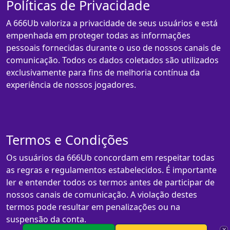
Políticas de Privacidade
A 666Ub valoriza a privacidade de seus usuários e está
empenhada em proteger todas as informações
pessoais fornecidas durante o uso de nossos canais de
comunicação. Todos os dados coletados são utilizados
exclusivamente para fins de melhoria contínua da
experiência de nossos jogadores.
Termos e Condições
Os usuários da 666Ub concordam em respeitar todas
as regras e regulamentos estabelecidos. É importante
ler e entender todos os termos antes de participar de
nossos canais de comunicação. A violação destes
termos pode resultar em penalizações ou na
suspensão da conta.