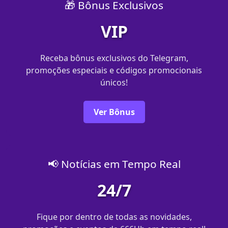
🎁 Bônus Exclusivos
VIP
Receba bônus exclusivos do Telegram,
promoções especiais e códigos promocionais
únicos!
Ver Bônus
📢 Notícias em Tempo Real
24/7
Fique por dentro de todas as novidades,