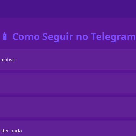
📱 Como Seguir no Telegram
ositivo
erder nada