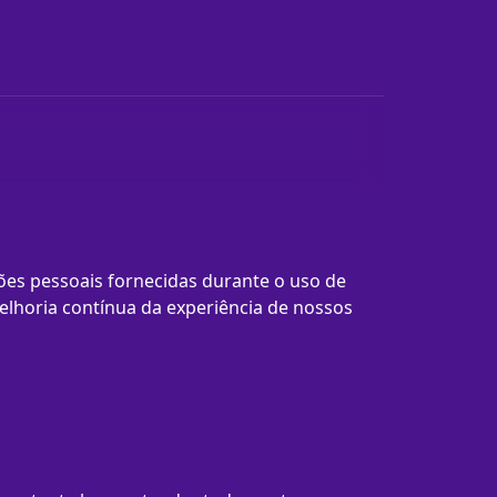
ões pessoais fornecidas durante o uso de
elhoria contínua da experiência de nossos