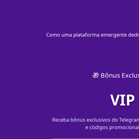
Como uma plataforma emergente dedica
🎁 Bônus Exclu
VIP
Receba bônus exclusivos do Telegra
e códigos promocionai