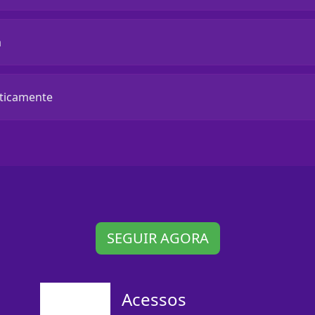
a
aticamente
SEGUIR AGORA
Acessos