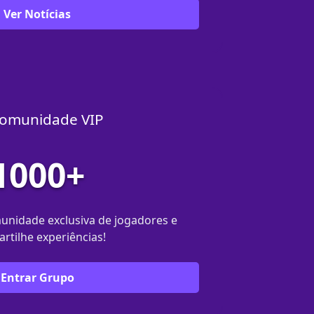
Ver Notícias
Comunidade VIP
1000+
unidade exclusiva de jogadores e
rtilhe experiências!
Entrar Grupo