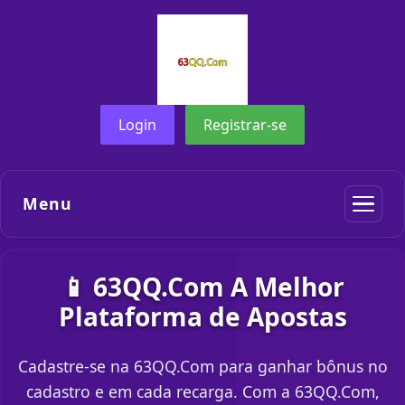
Login
Registrar-se
Menu
📱 63QQ.Com A Melhor
Plataforma de Apostas
Cadastre-se na 63QQ.Com para ganhar bônus no
cadastro e em cada recarga. Com a 63QQ.Com,