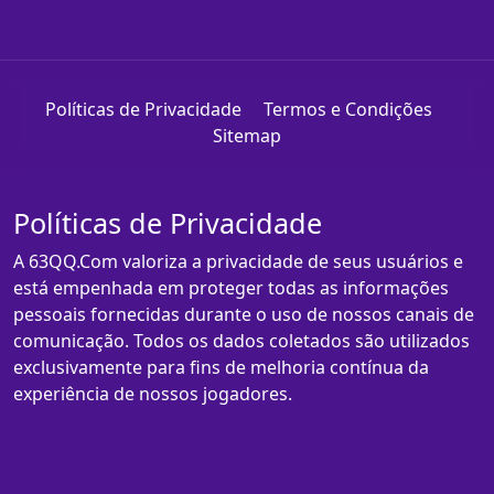
Políticas de Privacidade
Termos e Condições
Sitemap
Políticas de Privacidade
A 63QQ.Com valoriza a privacidade de seus usuários e
está empenhada em proteger todas as informações
pessoais fornecidas durante o uso de nossos canais de
comunicação. Todos os dados coletados são utilizados
exclusivamente para fins de melhoria contínua da
experiência de nossos jogadores.