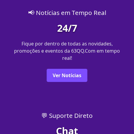
📢 Notícias em Tempo Real
24/7
Fique por dentro de todas as novidades,
promoções e eventos da 63QQ.Com em tempo
real!
Ver Notícias
💬 Suporte Direto
Chat