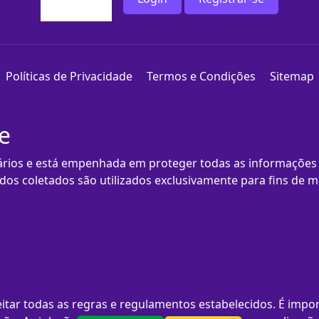
Políticas de Privacidade
Termos e Condições
Sitemap
de
uários e está empenhada em proteger todas as informações
os coletados são utilizados exclusivamente para fins de m
ar todas as regras e regulamentos estabelecidos. É impor