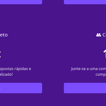
reto
👥 
t
espostas rápidas e
Junte-se a uma com
lizado!
compa
e