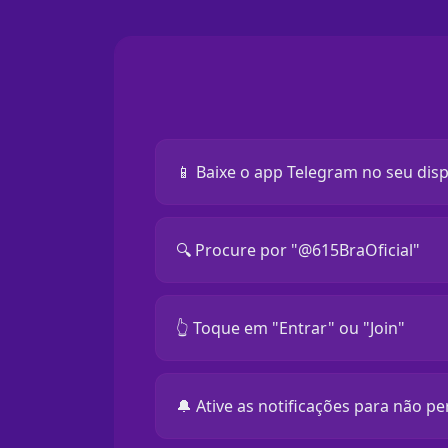
📱 Baixe o app Telegram no seu disp
🔍 Procure por "@615BraOficial"
👆 Toque em "Entrar" ou "Join"
🔔 Ative as notificações para não p