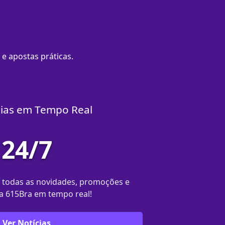
e apostas práticas.
cias em Tempo Real
24/7
e todas as novidades, promoções e
a 615Bra em tempo real!
Ver Notícias