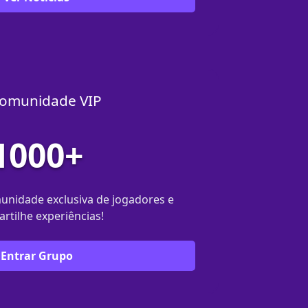
Comunidade VIP
1000+
unidade exclusiva de jogadores e
rtilhe experiências!
Entrar Grupo