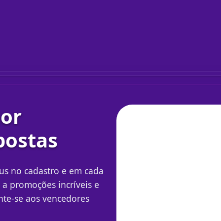
hor
postas
us no cadastro e em cada
 a promoções incríveis e
unte-se aos vencedores