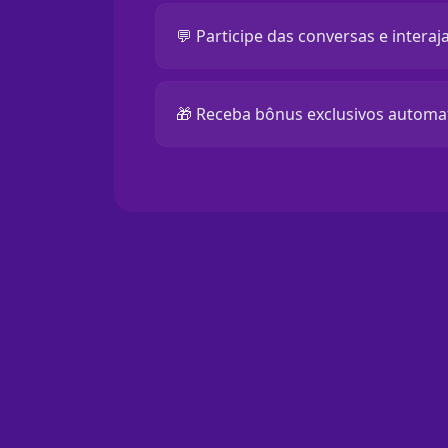
💬 Participe das conversas e interaj
🎁 Receba bônus exclusivos autom