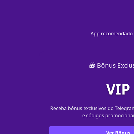
App recomendado da
🎁 Bônus Exclu
VIP
Receba bônus exclusivos do Telegra
e códigos promocionai
Ver Bônus