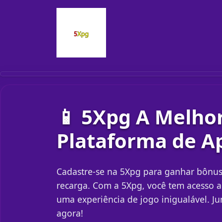
📱 5Xpg A Melho
Plataforma de A
Cadastre-se na 5Xpg para ganhar bônus
recarga. Com a 5Xpg, você tem acesso a
uma experiência de jogo inigualável. J
agora!