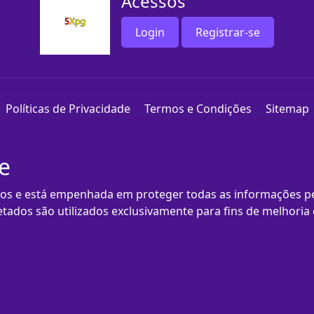
Acessos
Login
Registrar-se
Políticas de Privacidade
Termos e Condições
Sitemap
de
rios e está empenhada em proteger todas as informações p
tados são utilizados exclusivamente para fins de melhoria