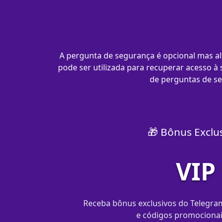
A pergunta de segurança é opcional mas a
pode ser utilizada para recuperar acesso 
de perguntas de se
🎁 Bônus Exclu
VIP
Receba bônus exclusivos do Telegra
e códigos promocionai