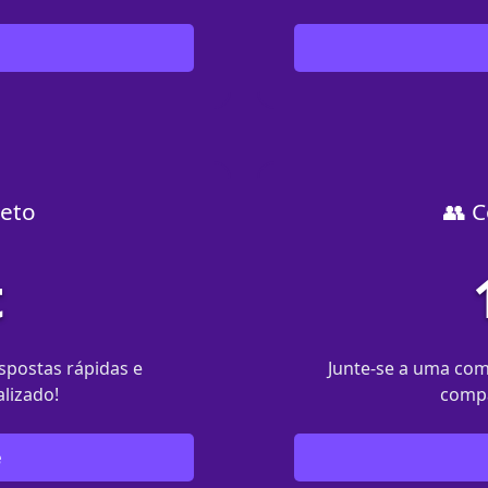
reto
👥 
t
espostas rápidas e
Junte-se a uma com
lizado!
compa
e