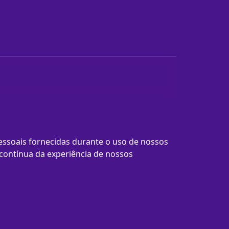
essoais fornecidas durante o uso de nossos
 contínua da experiência de nossos