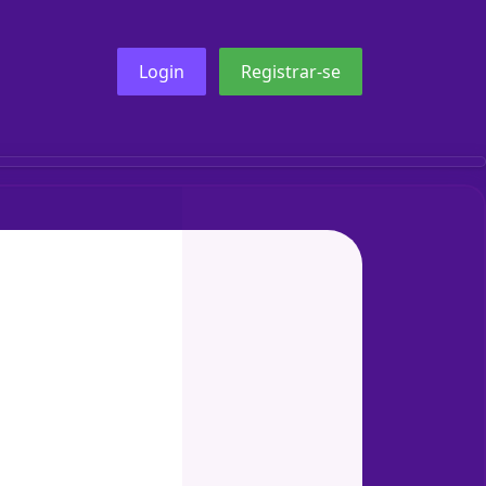
Login
Registrar-se