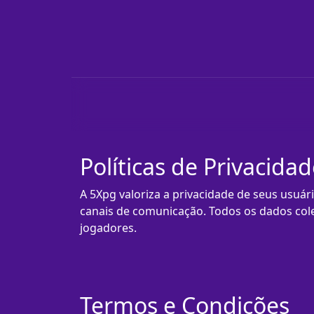
Políticas de Privacida
A 5Xpg valoriza a privacidade de seus usuá
canais de comunicação. Todos os dados cole
jogadores.
Termos e Condições