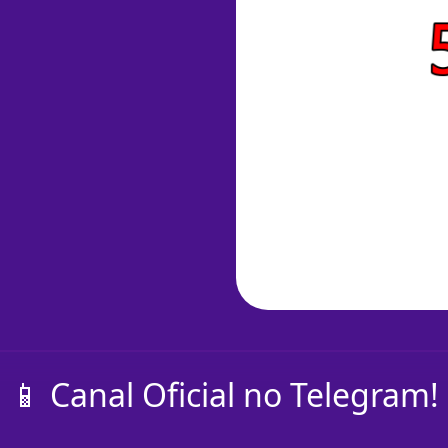
📱 Canal Oficial no Telegram!