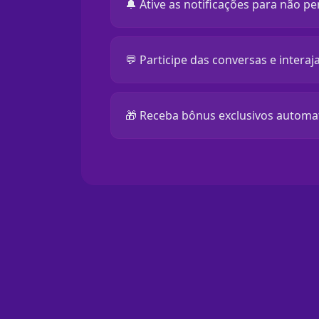
🔔 Ative as notificações para não p
💬 Participe das conversas e interaj
🎁 Receba bônus exclusivos autom