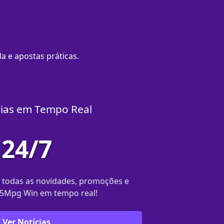
 e apostas práticas.
cias em Tempo Real
24/7
e todas as novidades, promoções e
 5Mpg Win em tempo real!
Ver Notícias