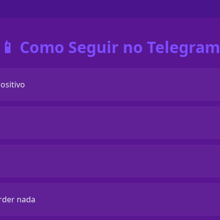
📱 Como Seguir no Telegram
ositivo
erder nada