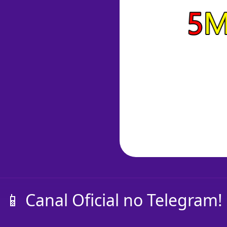
📱 Canal Oficial no Telegram!