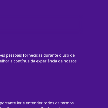
es pessoais fornecidas durante o uso de
elhoria contínua da experiência de nossos
portante ler e entender todos os termos