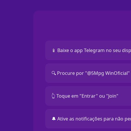
📱 Baixe o app Telegram no seu disp
🔍 Procure por "@5Mpg WinOficial"
👆 Toque em "Entrar" ou "Join"
🔔 Ative as notificações para não p