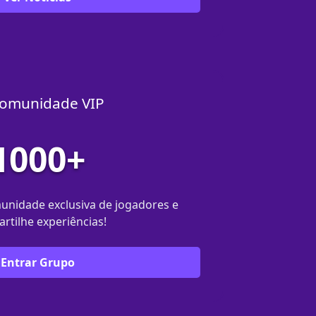
Comunidade VIP
1000+
unidade exclusiva de jogadores e
rtilhe experiências!
Entrar Grupo