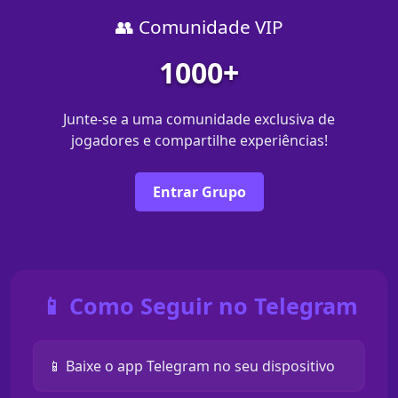
👥 Comunidade VIP
1000+
Junte-se a uma comunidade exclusiva de
jogadores e compartilhe experiências!
Entrar Grupo
📱 Como Seguir no Telegram
📱 Baixe o app Telegram no seu dispositivo