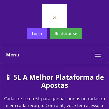
Login
Registrar-se
Menu
📱 5L A Melhor Plataforma de
Apostas
Cadastre-se na 5L para ganhar bônus no cadastro
e em cada recarga. Com a 5L, você tem acesso a