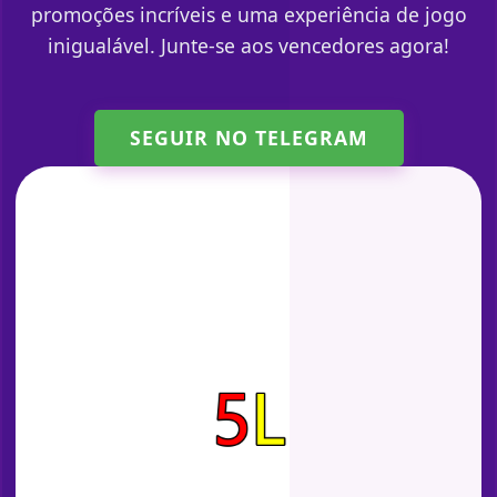
promoções incríveis e uma experiência de jogo
inigualável. Junte-se aos vencedores agora!
SEGUIR NO TELEGRAM