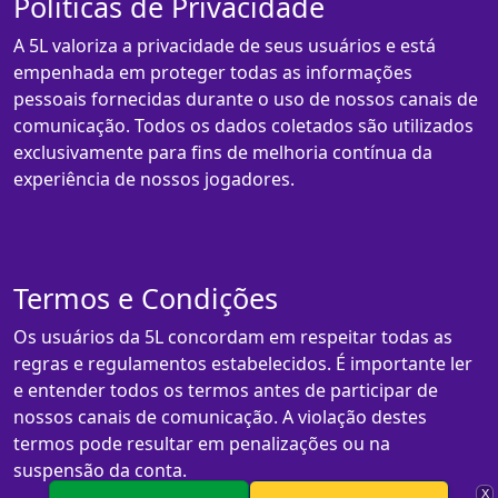
Políticas de Privacidade
A 5L valoriza a privacidade de seus usuários e está
empenhada em proteger todas as informações
pessoais fornecidas durante o uso de nossos canais de
comunicação. Todos os dados coletados são utilizados
exclusivamente para fins de melhoria contínua da
experiência de nossos jogadores.
Termos e Condições
Os usuários da 5L concordam em respeitar todas as
regras e regulamentos estabelecidos. É importante ler
e entender todos os termos antes de participar de
nossos canais de comunicação. A violação destes
termos pode resultar em penalizações ou na
suspensão da conta.
X