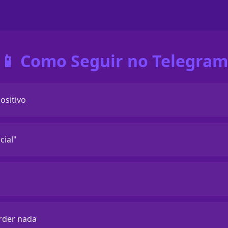
📱 Como Seguir no Telegram
ositivo
cial"
erder nada