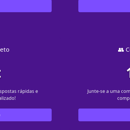
reto
👥 
t
espostas rápidas e
Junte-se a uma com
lizado!
compa
e