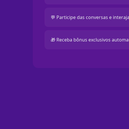
💬 Participe das conversas e interaj
🎁 Receba bônus exclusivos autom