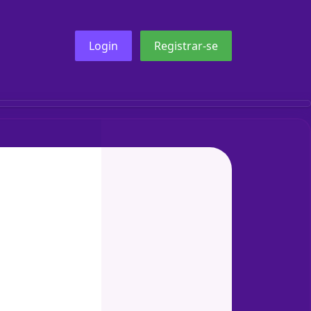
Login
Registrar-se