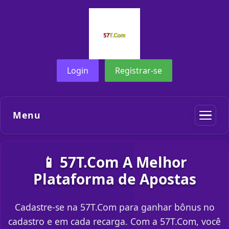
Login
Registrar-se
Menu
📱 57T.Com A Melhor
Plataforma de Apostas
Cadastre-se na 57T.Com para ganhar bônus no
cadastro e em cada recarga. Com a 57T.Com, você