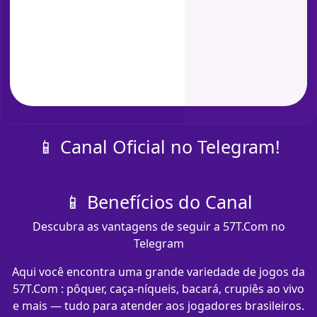
📱 Canal Oficial no Telegram!
📱 Benefícios do Canal
Descubra as vantagens de seguir a 57T.Com no
Telegram
Aqui você encontra uma grande variedade de jogos da
57T.Com : pôquer, caça-níqueis, bacará, crupiês ao vivo
e mais — tudo para atender aos jogadores brasileiros.