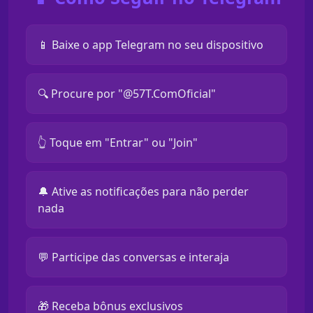
📱 Baixe o app Telegram no seu dispositivo
🔍 Procure por "@57T.ComOficial"
👆 Toque em "Entrar" ou "Join"
🔔 Ative as notificações para não perder
nada
💬 Participe das conversas e interaja
🎁 Receba bônus exclusivos