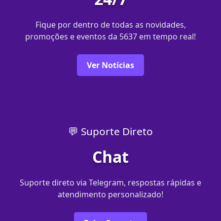
Fique por dentro de todas as novidades,
promoções e eventos da 5637 em tempo real!
Ver Notícias
💬 Suporte Direto
Chat
Suporte direto via Telegram, respostas rápidas e
atendimento personalizado!