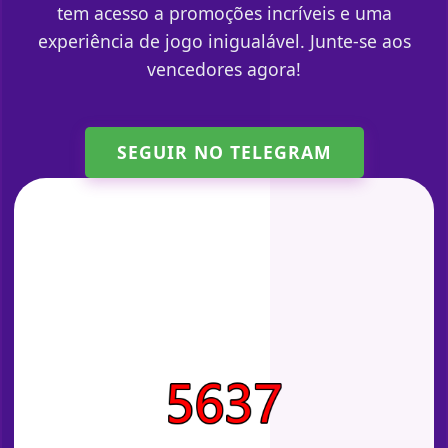
tem acesso a promoções incríveis e uma
experiência de jogo inigualável. Junte-se aos
vencedores agora!
SEGUIR NO TELEGRAM