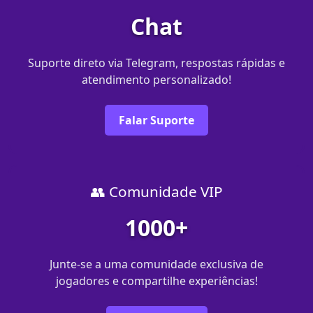
Chat
Suporte direto via Telegram, respostas rápidas e
atendimento personalizado!
Falar Suporte
👥 Comunidade VIP
1000+
Junte-se a uma comunidade exclusiva de
jogadores e compartilhe experiências!