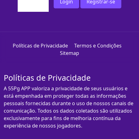
Login
Registrar-se
Políticas de Privacidade
Termos e Condições
Sitemap
Políticas de Privacidade
A 55Pg APP valoriza a privacidade de seus usuários e
está empenhada em proteger todas as informações
pessoais fornecidas durante o uso de nossos canais de
comunicação. Todos os dados coletados são utilizados
exclusivamente para fins de melhoria contínua da
experiência de nossos jogadores.