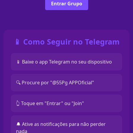
Entrar Grupo
📱 Como Seguir no Telegram
📱 Baixe o app Telegram no seu dispositivo
🔍 Procure por "@55Pg APPOficial"
👆 Toque em "Entrar" ou "Join"
🔔 Ative as notificações para não perder
nada