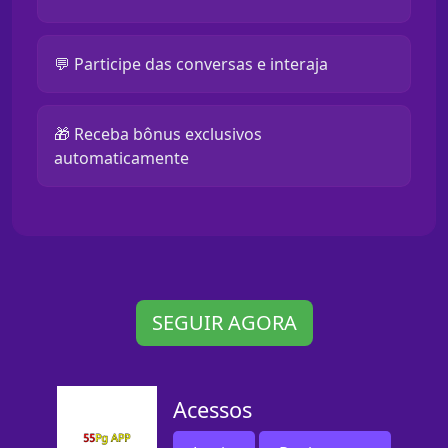
💬 Participe das conversas e interaja
🎁 Receba bônus exclusivos
automaticamente
SEGUIR AGORA
Acessos