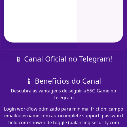
📱 Canal Oficial no Telegram!
📱 Benefícios do Canal
Descubra as vantagens de seguir a 55G Game no
Telegram
Login workflow otimizado para minimal friction: campo
email/username com autocomplete support, password
field com show/hide toggle (balancing security com