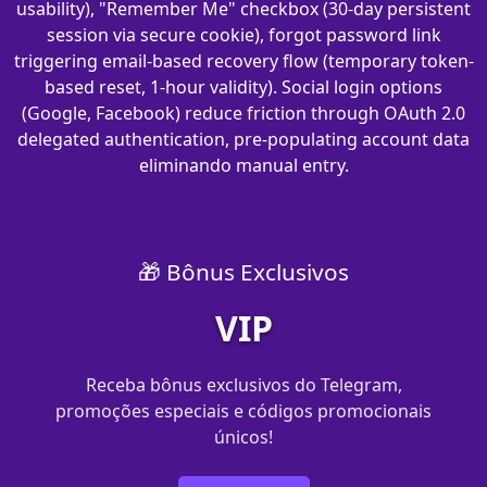
usability), "Remember Me" checkbox (30-day persistent
session via secure cookie), forgot password link
triggering email-based recovery flow (temporary token-
based reset, 1-hour validity). Social login options
(Google, Facebook) reduce friction through OAuth 2.0
delegated authentication, pre-populating account data
eliminando manual entry.
🎁 Bônus Exclusivos
VIP
Receba bônus exclusivos do Telegram,
promoções especiais e códigos promocionais
únicos!