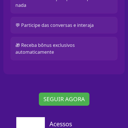
nada
💬 Participe das conversas e interaja
🎁 Receba bônus exclusivos
automaticamente
SEGUIR AGORA
Acessos