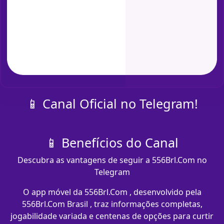
📱 Canal Oficial no Telegram!
📱 Benefícios do Canal
Descubra as vantagens de seguir a 556Brl.Com no
Telegram
O app móvel da 556Brl.Com , desenvolvido pela
556Brl.Com Brasil , traz informações completas,
jogabilidade variada e centenas de opções para curtir