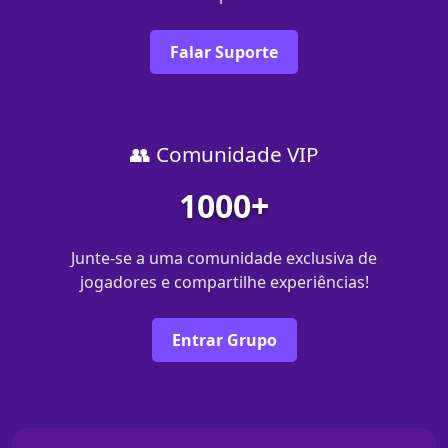
Falar Suporte
👥 Comunidade VIP
1000+
Junte-se a uma comunidade exclusiva de
jogadores e compartilhe experiências!
Entrar Grupo