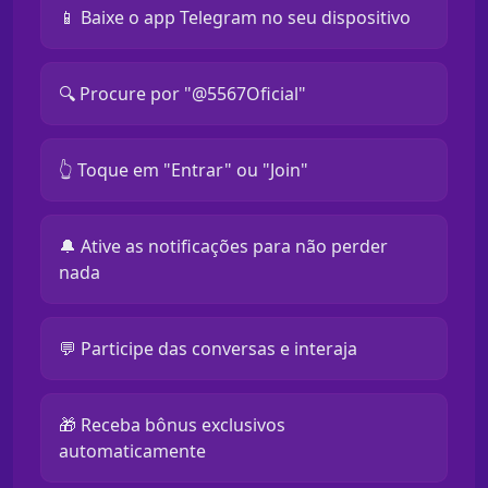
📱 Baixe o app Telegram no seu dispositivo
🔍 Procure por "@5567Oficial"
👆 Toque em "Entrar" ou "Join"
🔔 Ative as notificações para não perder
nada
💬 Participe das conversas e interaja
🎁 Receba bônus exclusivos
automaticamente