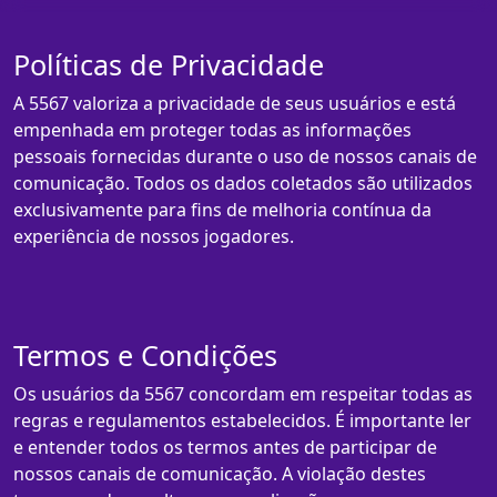
Políticas de Privacidade
A 5567 valoriza a privacidade de seus usuários e está
empenhada em proteger todas as informações
pessoais fornecidas durante o uso de nossos canais de
comunicação. Todos os dados coletados são utilizados
exclusivamente para fins de melhoria contínua da
experiência de nossos jogadores.
Termos e Condições
Os usuários da 5567 concordam em respeitar todas as
regras e regulamentos estabelecidos. É importante ler
e entender todos os termos antes de participar de
nossos canais de comunicação. A violação destes