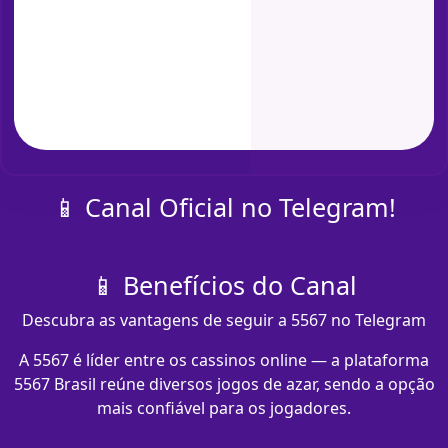
📱 Canal Oficial no Telegram!
📱 Benefícios do Canal
Descubra as vantagens de seguir a 5567 no Telegram
A 5567 é líder entre os cassinos online — a plataforma
5567 Brasil reúne diversos jogos de azar, sendo a opção
mais confiável para os jogadores.