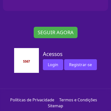
SEGUIR AGORA
Acessos
Login
Registrar-se
Políticas de Privacidade
Termos e Condições
Sitemap