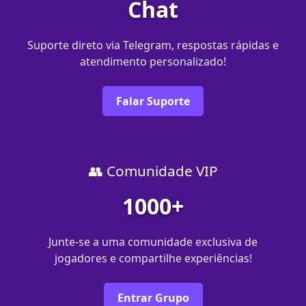
Chat
Suporte direto via Telegram, respostas rápidas e
atendimento personalizado!
Falar Suporte
👥 Comunidade VIP
1000+
Junte-se a uma comunidade exclusiva de
jogadores e compartilhe experiências!
Entrar Grupo