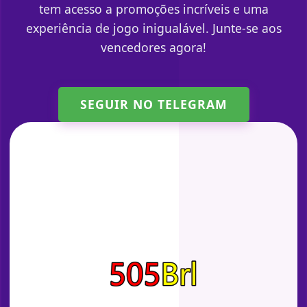
tem acesso a promoções incríveis e uma
experiência de jogo inigualável. Junte-se aos
vencedores agora!
SEGUIR NO TELEGRAM