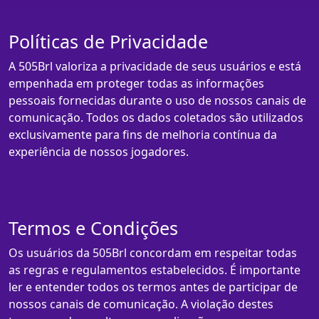
Políticas de Privacidade
A 505Brl valoriza a privacidade de seus usuários e está
empenhada em proteger todas as informações
pessoais fornecidas durante o uso de nossos canais de
comunicação. Todos os dados coletados são utilizados
exclusivamente para fins de melhoria contínua da
experiência de nossos jogadores.
Termos e Condições
Os usuários da 505Brl concordam em respeitar todas
as regras e regulamentos estabelecidos. É importante
ler e entender todos os termos antes de participar de
nossos canais de comunicação. A violação destes