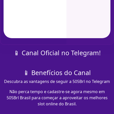
📱 Canal Oficial no Telegram!
📱 Benefícios do Canal
Descubra as vantagens de seguir a 505Brl no Telegram
Não perca tempo e cadastre-se agora mesmo em
505Brl Brasil para começar a aproveitar os melhores
slot online do Brasil.