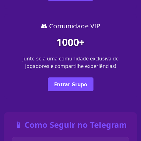
👥 Comunidade VIP
1000+
Junte-se a uma comunidade exclusiva de
jogadores e compartilhe experiências!
Entrar Grupo
📱 Como Seguir no Telegram