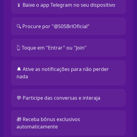
📱 Baixe o app Telegram no seu dispositivo
🔍 Procure por "@505BrlOficial"
👆 Toque em "Entrar" ou "Join"
🔔 Ative as notificações para não perder
nada
💬 Participe das conversas e interaja
🎁 Receba bônus exclusivos
automaticamente