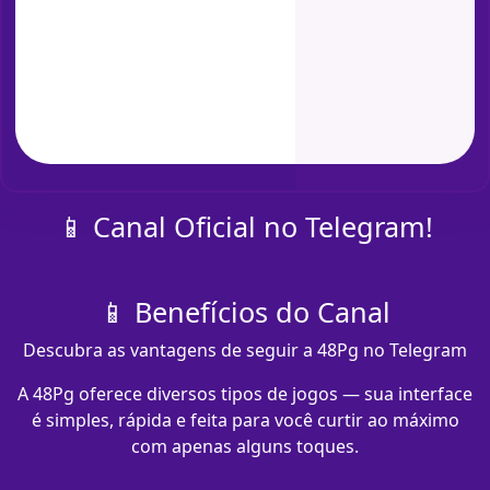
📱 Canal Oficial no Telegram!
📱 Benefícios do Canal
Descubra as vantagens de seguir a 48Pg no Telegram
A 48Pg oferece diversos tipos de jogos — sua interface
é simples, rápida e feita para você curtir ao máximo
com apenas alguns toques.