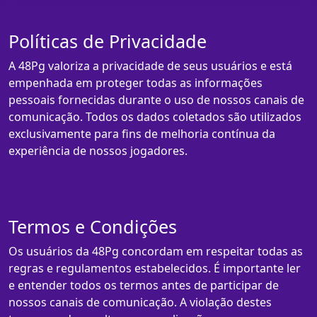
Políticas de Privacidade
A 48Pg valoriza a privacidade de seus usuários e está
empenhada em proteger todas as informações
pessoais fornecidas durante o uso de nossos canais de
comunicação. Todos os dados coletados são utilizados
exclusivamente para fins de melhoria contínua da
experiência de nossos jogadores.
Termos e Condições
Os usuários da 48Pg concordam em respeitar todas as
regras e regulamentos estabelecidos. É importante ler
e entender todos os termos antes de participar de
nossos canais de comunicação. A violação destes