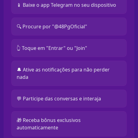
📱 Baixe o app Telegram no seu dispositivo
🔍 Procure por "@48PgOficial"
👆 Toque em "Entrar" ou "Join"
🔔 Ative as notificações para não perder
nada
💬 Participe das conversas e interaja
🎁 Receba bônus exclusivos
automaticamente