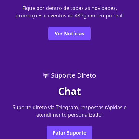
Fique por dentro de todas as novidades,
promoções e eventos da 48Pg em tempo real!
Ver Notícias
💬 Suporte Direto
Chat
Suporte direto via Telegram, respostas rápidas e
atendimento personalizado!
Falar Suporte