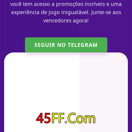
você tem acesso a promoções incríveis e uma
experiência de jogo inigualável. Junte-se aos
vencedores agora!
SEGUIR NO TELEGRAM