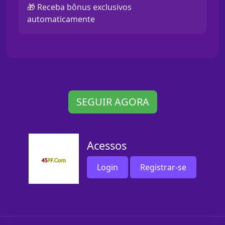
🎁 Receba bônus exclusivos
automaticamente
SEGUIR AGORA
Acessos
Login
Registrar-se