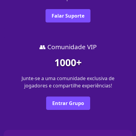
Falar Suporte
👥 Comunidade VIP
1000+
Junte-se a uma comunidade exclusiva de
jogadores e compartilhe experiências!
Entrar Grupo