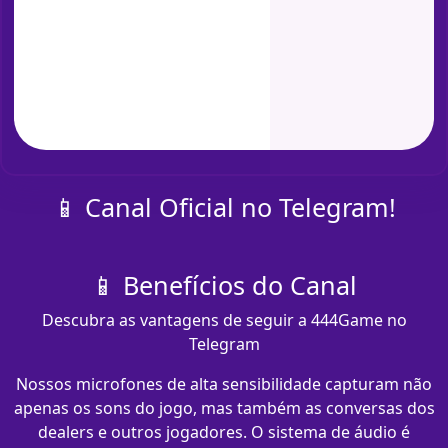
📱 Canal Oficial no Telegram!
📱 Benefícios do Canal
Descubra as vantagens de seguir a 444Game no
Telegram
Nossos microfones de alta sensibilidade capturam não
apenas os sons do jogo, mas também as conversas dos
dealers e outros jogadores. O sistema de áudio é