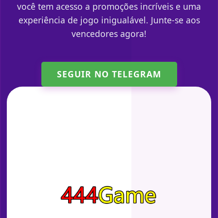
você tem acesso a promoções incríveis e uma
experiência de jogo inigualável. Junte-se aos
vencedores agora!
SEGUIR NO TELEGRAM