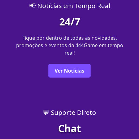
📢 Notícias em Tempo Real
24/7
Fique por dentro de todas as novidades,
promoções e eventos da 444Game em tempo
real!
Ver Notícias
💬 Suporte Direto
Chat