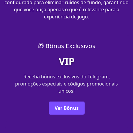
configurado para eliminar ruídos de fundo, garantindo
que você ouça apenas o que é relevante para a
experiência de jogo.
🎁 Bônus Exclusivos
VIP
Receba bônus exclusivos do Telegram,
promoções especiais e códigos promocionais
únicos!
Ver Bônus