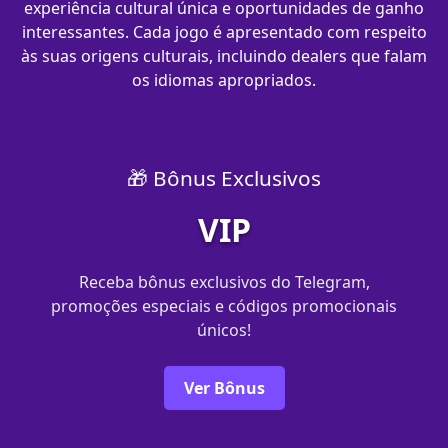
experiência cultural única e oportunidades de ganho
interessantes. Cada jogo é apresentado com respeito
às suas origens culturais, incluindo dealers que falam
os idiomas apropriados.
🎁 Bônus Exclusivos
VIP
Receba bônus exclusivos do Telegram,
promoções especiais e códigos promocionais
únicos!
Ver Bônus