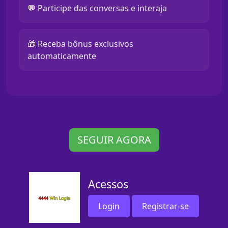
💬 Participe das conversas e interaja
🎁 Receba bônus exclusivos
automaticamente
SEGUIR AGORA
Acessos
Login
Registrar-se