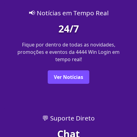
📢 Notícias em Tempo Real
24/7
Fique por dentro de todas as novidades,
promoções e eventos da 4444 Win Login em
tempo real!
Ver Notícias
💬 Suporte Direto
Chat