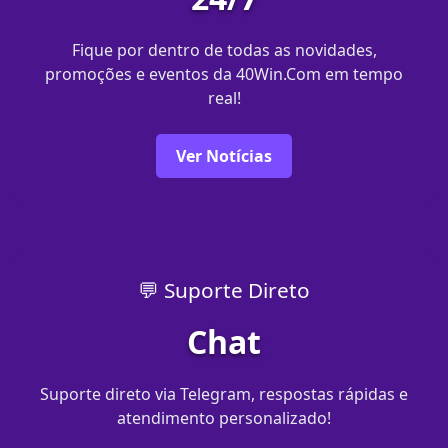
Fique por dentro de todas as novidades,
promoções e eventos da 40Win.Com em tempo
real!
Ver Notícias
💬 Suporte Direto
Chat
Suporte direto via Telegram, respostas rápidas e
atendimento personalizado!