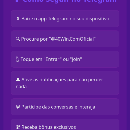
📱 Baixe o app Telegram no seu dispositivo
🔍 Procure por "@40Win.ComOficial"
👆 Toque em "Entrar" ou "Join"
🔔 Ative as notificações para não perder
nada
💬 Participe das conversas e interaja
🎁 Receba bônus exclusivos