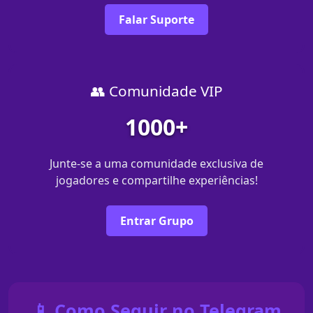
Falar Suporte
👥 Comunidade VIP
1000+
Junte-se a uma comunidade exclusiva de
jogadores e compartilhe experiências!
Entrar Grupo
📱 Como Seguir no Telegram