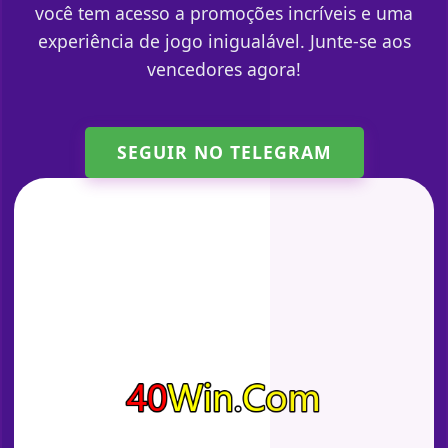
você tem acesso a promoções incríveis e uma
experiência de jogo inigualável. Junte-se aos
vencedores agora!
SEGUIR NO TELEGRAM