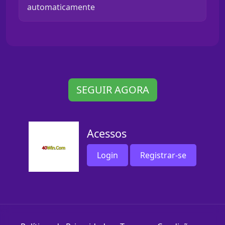
automaticamente
SEGUIR AGORA
Acessos
Login
Registrar-se