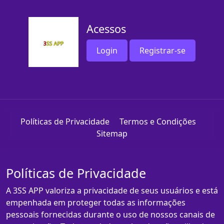
Acessos
Login
Registrar-se
Políticas de Privacidade
Termos e Condições
Sitemap
Políticas de Privacidade
A 3SS APP valoriza a privacidade de seus usuários e está
empenhada em proteger todas as informações
pessoais fornecidas durante o uso de nossos canais de