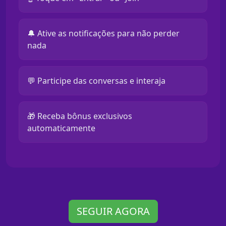
🔔 Ative as notificações para não perder
nada
💬 Participe das conversas e interaja
🎁 Receba bônus exclusivos
automaticamente
SEGUIR AGORA