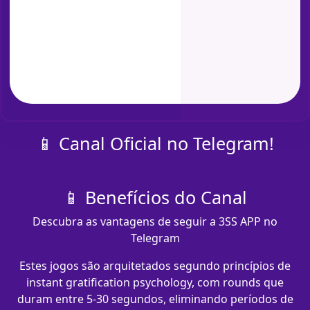
📱 Canal Oficial no Telegram!
📱 Benefícios do Canal
Descubra as vantagens de seguir a 3SS APP no
Telegram
Estes jogos são arquitetados segundo princípios de
instant gratification psychology, com rounds que
duram entre 5-30 segundos, eliminando períodos de